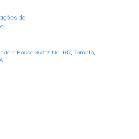
mações de
to
odern House Suites No. 187, Toronto,
A