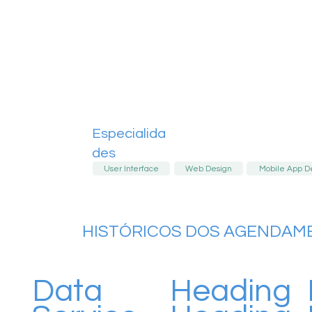
Especialida
des
User Interface
Web Design
Mobile App D
HISTÓRICOS DOS AGENDAM
Data
Heading