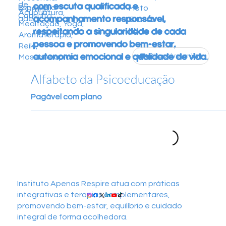
de
com escuta qualificada e
Especialid
Mato
e Online
Acupuntura,
Consulta
acompanhamento responsável,
ade
Grosso -
Meditação, Yoga,
PB
respeitando a singularidade de cada
Aromaterapia,
pessoa e promovendo bem-estar,
Reiki,
autonomia emocional e qualidade de vida.
Disponível online
Massoterapia
Alfabeto da Psicoeducação
Pagável com plano
Instituto Apenas Respire atua com práticas
integrativas e terapias complementares,
promovendo bem-estar, equilíbrio e cuidado
integral de forma acolhedora.