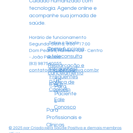
Cuidado humanizado com
tecnologia. Agende online e
acompanhe sua jornada de
saúde.
Horário de funcionamento
Sobre a Saúde
Segunda-Sexta: 9:00 - 17:00
Como funciona
Positiva
Dom Pedro II, número 100 - Centro
a teleconsulta
- João Pessoa
(83) 987540055
Remarcação e
Central
Perguntas
contato@saudepositiva.com.br
cancelamento
Frequentes
de
Política de
(FAQ)
Para
ajuda
Cookies
Paciente
Fale
s
Conosco
Para
Profissionais e
Clínicas
© 2025 por Criado pela Saúde Positiva e demais membros