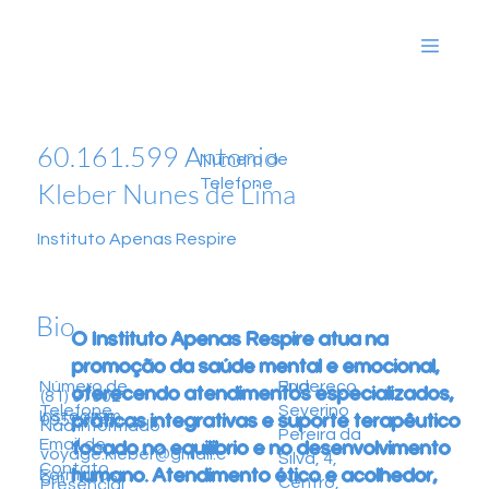
60.161.599 Antonio
Número de
Telefone
Kleber Nunes de Lima
Instituto Apenas Respire
Bio
O Instituto Apenas Respire atua na
promoção da saúde mental e emocional,
Endereço
Rua
Número de
oferecendo atendimentos especializados,
(81) 97902-
Severino
Telefone
Instagram
práticas integrativas e suporte terapêutico
9957
Não informado
Pereira da
Email de
focado no equilíbrio e no desenvolvimento
voyage.kleber@gmail.c
Silva, 4,
Contato
humano. Atendimento ético e acolhedor,
Formatos
om
Centro,
Presencial