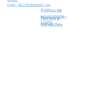
ativos.
CNPJ - 60.278.936/0001-00
Politica de
privacidade -
Termos e
LGPD
Condições