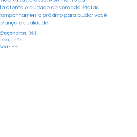
ta atenta e cuidado de verdade. Metas
 acompanhamento próximo para ajudar você
gurança e qualidade.
ereço
 Bananeiras, 361,
aíra, João
soa - PB