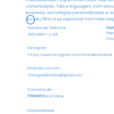
comunicação, fala e linguagem, com escu
o
possíveis, estratégias personalizadas e
(ou seu filho) a se expressar com mais se
End
Rua
Número de Telefone
Man
(83) 99821-2199
Pes
Instagram
https://www.instagram.com/fonoallinesobral
Email de Contato
fonogaallinesilva@gmail.com
Formatos de
Consulta
Presencial e Online
Especialidade