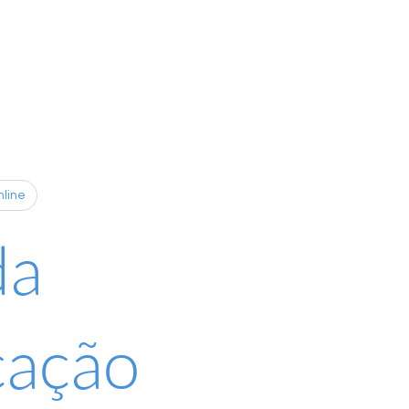
nline
da
cação