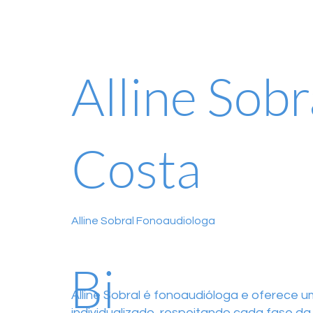
Alline Sobr
Costa
Alline Sobral Fonoaudiologa
Bi
Alline Sobral é fonoaudióloga e oferece 
individualizado, respeitando cada fase da