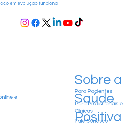
oco em evolução funcional.
Sobre a
Para Pacientes
Saúde
nline e
Para Profissionais e
Clínicas
Positiva
Fale Conosco