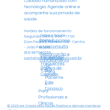
Cuidado humanizado com
tecnologia. Agende online e
acompanhe sua jornada de
saúde.
Horário de funcionamento
Sobre a Saúde
Segunda-Sexta: 9:00 - 17:00
Como funciona
Positiva
Dom Pedro II, número 100 - Centro
a teleconsulta
- João Pessoa
(83) 987540055
Remarcação e
Central
Perguntas
contato@saudepositiva.com.br
cancelamento
Frequentes
de
Política de
(FAQ)
Para
ajuda
Cookies
Paciente
Fale
s
Conosco
Para
Profissionais e
Clínicas
© 2025 por Criado pela Saúde Positiva e demais membros