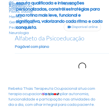
de
escuta qualificada e intervenções
Especialid
Pessoa -
e Online
Reabilitação
Consulta
personalizadas, constrói estratégias para
ade
PB
Física, Saúde
uma rotina mais leve, funcional e
Mental,
significativa, valorizando cada ritmo e cada
Gerontologia,
conquista.
Disponível online
Pediatria,
Neurologia
Alfabeto da Psicoeducação
Pagável com plano
Rebeka Thais Terapeuta Ocupacional atua com
terapia ocupacional para ampliar autonomia,
funcionalidade e participação nas atividades do
dia a dia, com olhar integral para cada paciente.