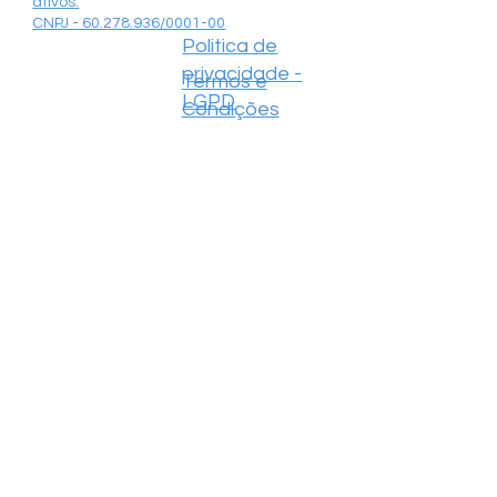
ativos.
CNPJ - 60.278.936/0001-00
Politica de
privacidade -
Termos e
LGPD
Condições