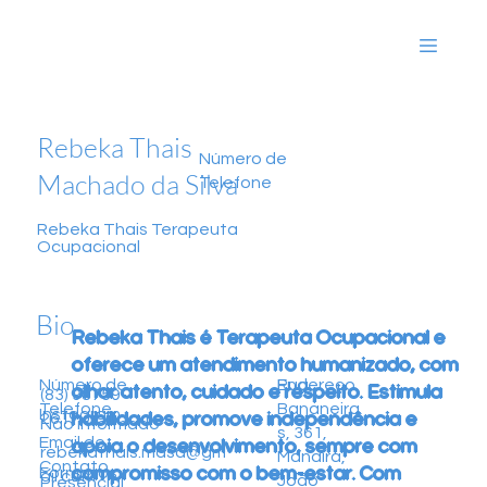
Rebeka Thais
Número de
Machado da Silva
Telefone
Rebeka Thais Terapeuta
Ocupacional
Bio
Rebeka Thais é Terapeuta Ocupacional e
oferece um atendimento humanizado, com
Endereço
Rua
Número de
olhar atento, cuidado e respeito. Estimula
(83) 98759-
Bananeira
Telefone
Instagram
habilidades, promove independência e
2617
Não informado
s, 361,
Email de
apoia o desenvolvimento, sempre com
rebekathais.mdsa@gm
Manaíra,
Contato
compromisso com o bem-estar. Com
Formatos
ail.com
João
Presencial