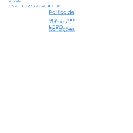
ativos.
CNPJ - 60.278.936/0001-00
Politica de
privacidade -
Termos e
LGPD
Condições