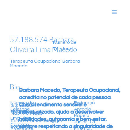
57.188.574 Barbara
Número de
Oliveira Lima Macedo
Telefone
Terapeuta Ocupacional Barbara
Macedo
Bio
Barbara Macedo, Terapeuta Ocupacional,
acredita no potencial de cada pessoa.
Endereço
Rua
Número de
Com atendimento sensível e
(83) 99322-
Antônio
Telefone
Instagram
individualizado, ajuda a desenvolver
5459
Não informado
Rabelo
Email de
habilidades, autonomia e bem-estar,
barbaratomacedo@gm
Júnior, 170,
Contato
sempre respeitando a singularidade de
Formatos
ail.com
Miramar,
Presencial