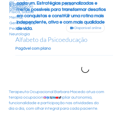
de
cada um. Estratégias personalizadas e
Especialid
João
e Online
Reabilitação
Consulta
metas possíveis para transformar desafios
ade
Pessoa -
Física, Saúde
PB
em conquistas e construir uma rotina mais
Mental,
independente, ativa e com mais qualidade
Gerontologia,
de vida.
Disponível online
Pediatria,
Neurologia
Alfabeto da Psicoeducação
Pagável com plano
Terapeuta Ocupacional Barbara Macedo atua com
terapia ocupacional para ampliar autonomia,
funcionalidade e participação nas atividades do
dia a dia, com olhar integral para cada paciente.