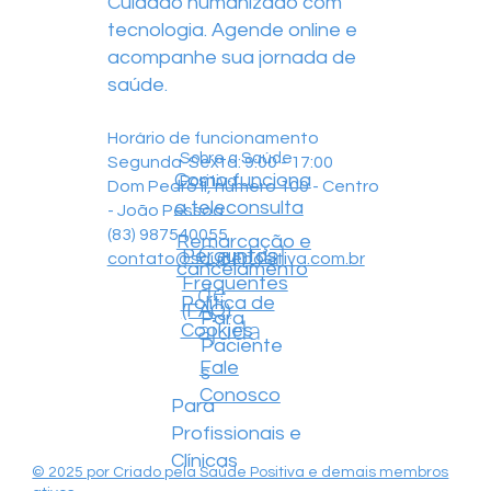
Cuidado humanizado com
tecnologia. Agende online e
acompanhe sua jornada de
saúde.
Horário de funcionamento
Sobre a Saúde
Segunda-Sexta: 9:00 - 17:00
Como funciona
Positiva
Dom Pedro II, número 100 - Centro
a teleconsulta
- João Pessoa
(83) 987540055
Remarcação e
Central
Perguntas
contato@saudepositiva.com.br
cancelamento
Frequentes
de
Política de
(FAQ)
Para
ajuda
Cookies
Paciente
Fale
s
Conosco
Para
Profissionais e
Clínicas
© 2025 por Criado pela Saúde Positiva e demais membros