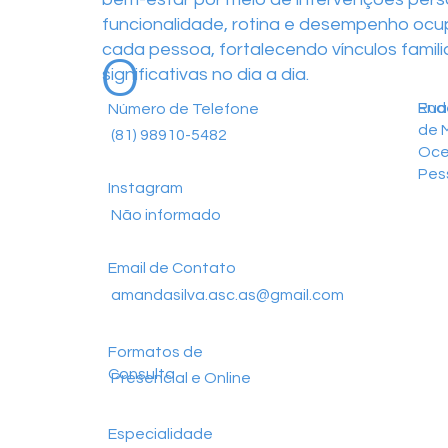
funcionalidade, rotina e desempenho ocup
o
cada pessoa, fortalecendo vínculos famil
significativas no dia a dia.
End
Rua
Número de Telefone
de M
(81) 98910-5482
Oce
Pes
Instagram
Não informado
Email de Contato
amandasilva.asc.as@gmail.com
Formatos de
Consulta
Presencial e Online
Especialidade