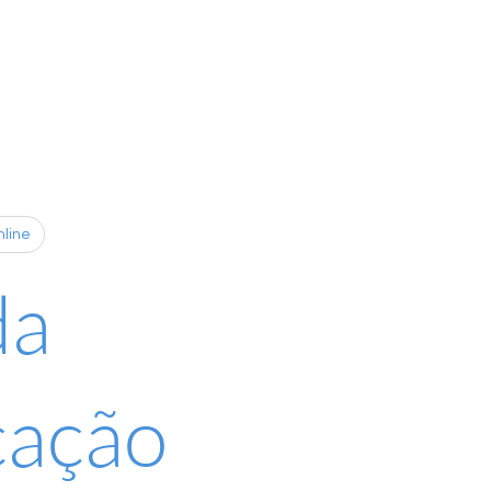
nline
da
cação