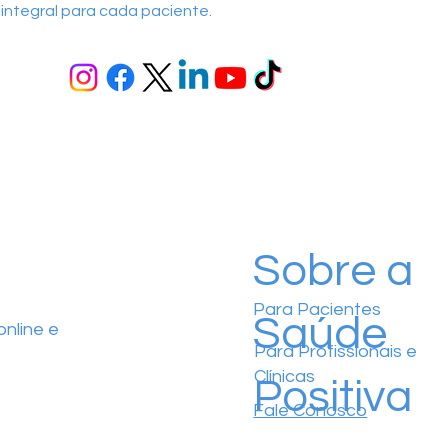
 integral para cada paciente.
Sobre a
Para Pacientes
Saúde
nline e
Para Profissionais e
Clínicas
Positiva
Fale Conosco