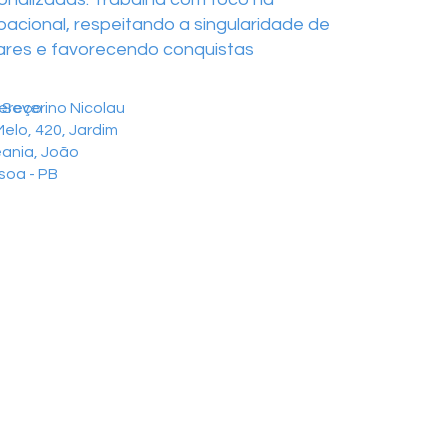
acional, respeitando a singularidade de
iares e favorecendo conquistas
ereço
 Severino Nicolau
elo, 420, Jardim
ania, João
soa - PB