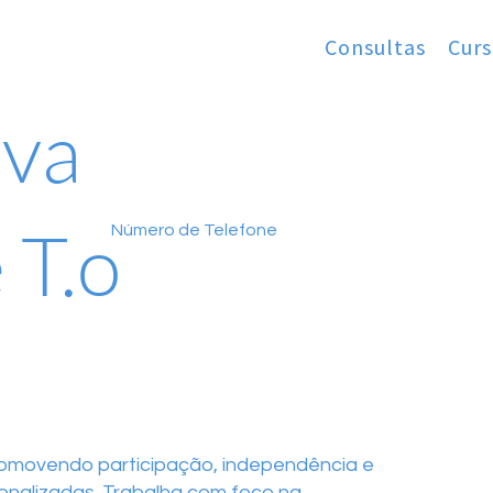
Consultas
Curs
lva
 T.o
Número de Telefone
omovendo participação, independência e
onalizadas. Trabalha com foco na