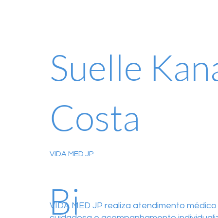
Suelle Kan
Costa
VIDA MED JP
Bi
VIDA MED JP realiza atendimento médico
cuidadosa e acompanhamento individualiz