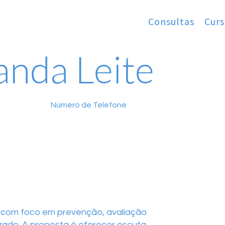
Consultas
Curs
anda Leite
Número de Telefone
 com foco em prevenção, avaliação
ado. A proposta é oferecer escuta