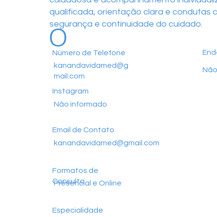
qualificada, orientação clara e condutas
o
segurança e continuidade do cuidado.
End
Número de Telefone
kanandavidamed@g
Não
mail.com
Instagram
Não informado
Email de Contato
kanandavidamed@gmail.com
Formatos de
Consulta
Presencial e Online
Especialidade