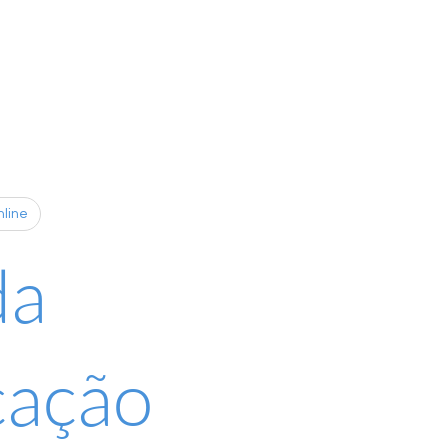
nline
da
cação