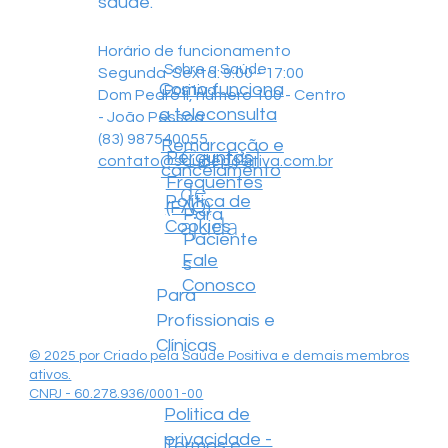
saúde.
Horário de funcionamento
Sobre a Saúde
Segunda-Sexta: 9:00 - 17:00
Como funciona
Positiva
Dom Pedro II, número 100 - Centro
a teleconsulta
- João Pessoa
(83) 987540055
Remarcação e
Central
Perguntas
contato@saudepositiva.com.br
cancelamento
Frequentes
de
Política de
(FAQ)
Para
ajuda
Cookies
Paciente
Fale
s
Conosco
Para
Profissionais e
Clínicas
© 2025 por Criado pela Saúde Positiva e demais membros
ativos.
CNPJ - 60.278.936/0001-00
Politica de
privacidade -
Termos e