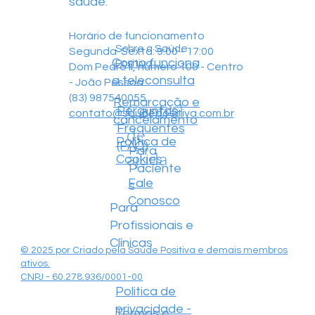
saúde.
Horário de funcionamento
Sobre a Saúde
Segunda-Sexta: 9:00 - 17:00
Como funciona
Positiva
Dom Pedro II, número 100 - Centro
a teleconsulta
- João Pessoa
(83) 987540055
Remarcação e
Central
Perguntas
contato@saudepositiva.com.br
cancelamento
Frequentes
de
Política de
(FAQ)
Para
ajuda
Cookies
Paciente
Fale
s
Conosco
Para
Profissionais e
Clínicas
© 2025 por Criado pela Saúde Positiva e demais membros
ativos.
CNPJ - 60.278.936/0001-00
Politica de
privacidade -
Termos e