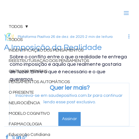
TODOS
Plataforma Positiva
26 de dez. de 2025
2 min de leitura
TODOS
A Imposição da Realidade
INDENTIFICAÇÃO DOS PENSAMENTOS
Sobre o conflito entre o que a realidade te entrega 
REESTRUTURAÇÃO DOS PENSAMENTOS
como imposição e aquilo que realmente gostaria 
GATILHOS MENTAIS
de fazer. Entre o que é necessário e o que 
queremos. 
PENSAMENTOS AUTOMÁTICOS
Quer ler mais?
O PRESENTE
Inscreva-se em saudepositiva.com.br para continuar 
lendo esse post exclusivo.
NEUROCIÊNCIA
MODELO COGNITIVO
Assinar
FARMACOLOGIA
Educação Cotidiana