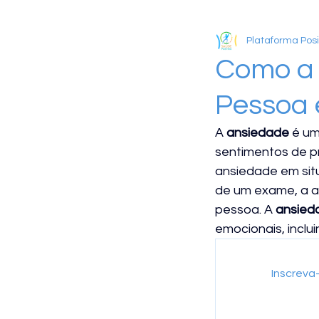
Plataforma Posi
GATILHOS MENTAIS
Como a 
Pessoa 
MODELO COGNITIVO
A 
ansiedade
 é u
sentimentos de p
RELACIONAMENTO
ansiedade em sit
de um exame, a a
pessoa. A 
ansied
TÉCNICAS
OLHANDO
emocionais, inclui
PSICOLOGIA POSITIVA
Inscreva