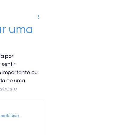
ROCIÊNCIA
ar uma
TROLE
a por 
sentir 
OLÓGICA
AUTISMO
 importante ou 
da de uma 
sicos e 
EPRESSÃO
xclusivo.