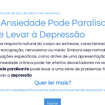
tiva
26 de dez. de 2025
3 min de leitura
PENSAMENTOS AUTOMÁTICOS
O PRESENTE
NEU
Ansiedade Pode Paralis
e Levar à Depressão
FARMACOLOGIA
Educação Cotidiana
AUTOCON
ma resposta natural do corpo ao estresse, caracterizad
reocupação, nervosismo ou medo. Embora seja normal 
CRENÇAS LIMITANTES
INFÂNCIA
AVALIAÇÃO PSIC
uações específicas, como antes de uma apresentação
nsiedade crônica pode ter efeitos devastadores na vi
ade paralisante
 pode levar a uma série de problemas fí
 PARA O MEDO
COMUNICAÇÃO NÃO VIOLENTA
R
ndo a 
depressão
.
Quer ler mais?
-se em saudepositiva.com.br para continuar lendo esse post e
Assinar