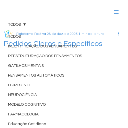
TODOS
Plataforma Positiva
26 de dez. de 2025
1 min de leitura
TODOS
Pedidos Claros e Específicos
INDENTIFICAÇÃO DOS PENSAMENTOS
REESTRUTURAÇÃO DOS PENSAMENTOS
GATILHOS MENTAIS
PENSAMENTOS AUTOMÁTICOS
O PRESENTE
NEUROCIÊNCIA
MODELO COGNITIVO
FARMACOLOGIA
Educação Cotidiana