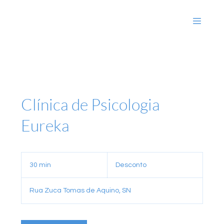
Clínica de Psicologia
Eureka
Desconto
30 min
3
Desconto
0
m
Rua Zuca Tomas de Aquino, SN
i
n