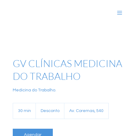
GV CLÍNICAS MEDICINA
DO TRABALHO
Medicina do Trabalho.
Desconto
30 min
3
Desconto
Av. Coremas, 540
0
m
i
n
Agendar