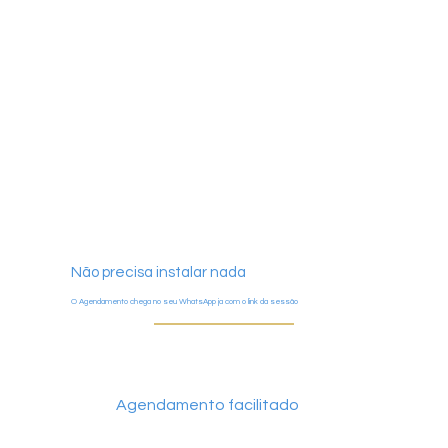
Não precisa instalar nada
O Agendamento chega no seu WhatsApp ja com o link da sessão
Agendamento facilitado