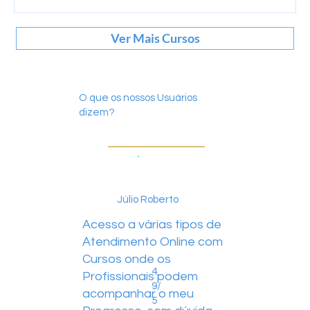
Ver Mais Cursos
O que os nossos Usuários
dizem?
Júlio Roberto
Acesso a várias tipos de
Atendimento Online com
Cursos onde os
4.
Profissionais podem
9/
acompanhar o meu
5