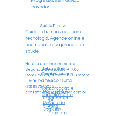
Progresso, sem dúvida
inovador.
Saúde Positiva
Cuidado humanizado com
tecnologia. Agende online e
acompanhe sua jornada de
saúde.
Horário de funcionamento
Sobre a Saúde
Segunda-Sexta: 9:00 - 17:00
Como funciona
Positiva
Dom Pedro II, número 100 - Centro
a teleconsulta
- João Pessoa
(83) 987540055
Remarcação e
Central
Perguntas
contato@saudepositiva.com.br
cancelamento
Frequentes
de
Política de
(FAQ)
Para
ajuda
Cookies
Paciente