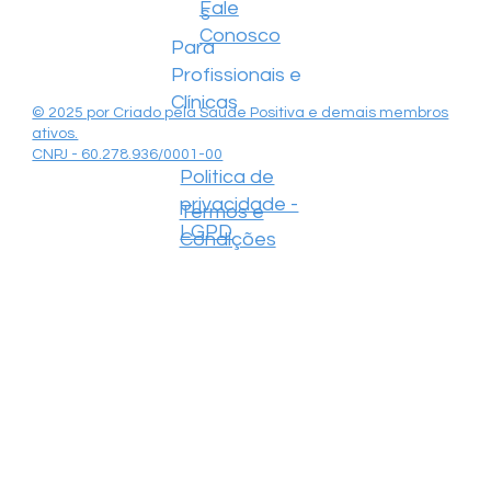
Fale
s
Conosco
Para
Profissionais e
Clínicas
© 2025 por Criado pela Saúde Positiva e demais membros
ativos.
CNPJ - 60.278.936/0001-00
Politica de
privacidade -
Termos e
LGPD
Condições