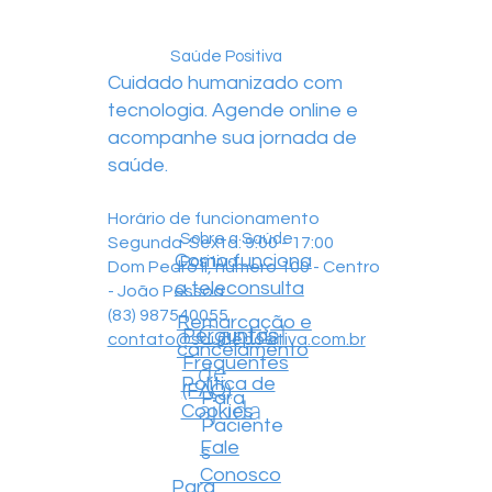
Saúde Positiva
Cuidado humanizado com
tecnologia. Agende online e
acompanhe sua jornada de
saúde.
Horário de funcionamento
Sobre a Saúde
Segunda-Sexta: 9:00 - 17:00
Como funciona
Positiva
Dom Pedro II, número 100 - Centro
a teleconsulta
- João Pessoa
(83) 987540055
Remarcação e
Central
Perguntas
contato@saudepositiva.com.br
cancelamento
Frequentes
de
Política de
(FAQ)
Para
ajuda
Cookies
Paciente
Fale
s
Conosco
Para