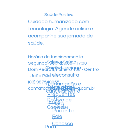
Saúde Positiva
Cuidado humanizado com
tecnologia. Agende online e
acompanhe sua jornada de
saúde.
Horário de funcionamento
Sobre a Saúde
Segunda-Sexta: 9:00 - 17:00
Como funciona
Positiva
Dom Pedro II, número 100 - Centro
a teleconsulta
- João Pessoa
(83) 987540055
Remarcação e
Central
Perguntas
contato@saudepositiva.com.br
cancelamento
Frequentes
de
Política de
(FAQ)
Para
ajuda
Cookies
Paciente
Fale
s
Conosco
Para