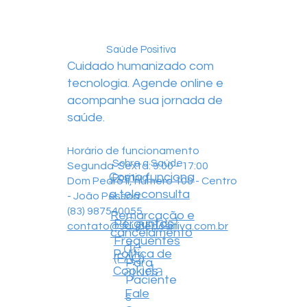
Saúde Positiva
Cuidado humanizado com
tecnologia. Agende online e
acompanhe sua jornada de
saúde.
Horário de funcionamento
Sobre a Saúde
Segunda-Sexta: 9:00 - 17:00
Como funciona
Positiva
Dom Pedro II, número 100 - Centro
a teleconsulta
- João Pessoa
(83) 987540055
Remarcação e
Central
Perguntas
contato@saudepositiva.com.br
cancelamento
Frequentes
de
Política de
(FAQ)
Para
ajuda
Cookies
Paciente
Fale
s