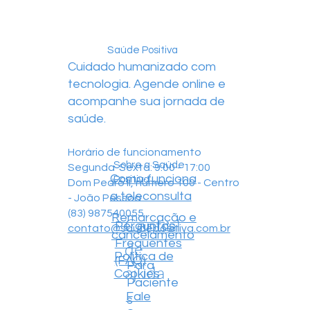
Saúde Positiva
Cuidado humanizado com
tecnologia. Agende online e
acompanhe sua jornada de
saúde.
Horário de funcionamento
Sobre a Saúde
Segunda-Sexta: 9:00 - 17:00
Como funciona
Positiva
Dom Pedro II, número 100 - Centro
a teleconsulta
- João Pessoa
(83) 987540055
Remarcação e
Central
Perguntas
contato@saudepositiva.com.br
cancelamento
Frequentes
de
Política de
(FAQ)
Para
ajuda
Cookies
Paciente
Fale
s