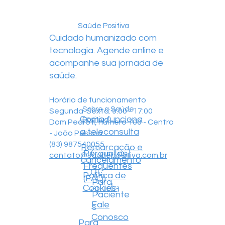
Saúde Positiva
Cuidado humanizado com
tecnologia. Agende online e
acompanhe sua jornada de
saúde.
Horário de funcionamento
Sobre a Saúde
Segunda-Sexta: 9:00 - 17:00
Como funciona
Positiva
Dom Pedro II, número 100 - Centro
a teleconsulta
- João Pessoa
(83) 987540055
Remarcação e
Central
Perguntas
contato@saudepositiva.com.br
cancelamento
Frequentes
de
Política de
(FAQ)
Para
ajuda
Cookies
Paciente
Fale
s
Conosco
Para