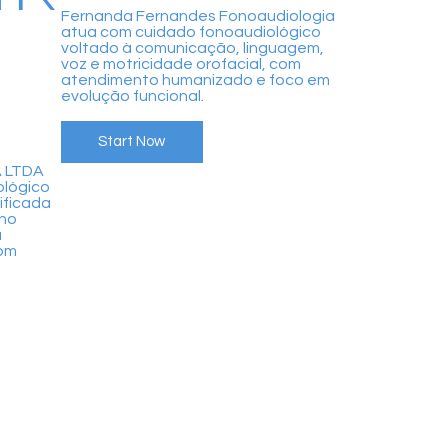
Fernanda Fernandes Fonoaudiologia
atua com cuidado fonoaudiológico
voltado à comunicação, linguagem,
voz e motricidade orofacial, com
atendimento humanizado e foco em
evolução funcional.
Start Now
A LTDA
ológico
ificada
 no
a
om