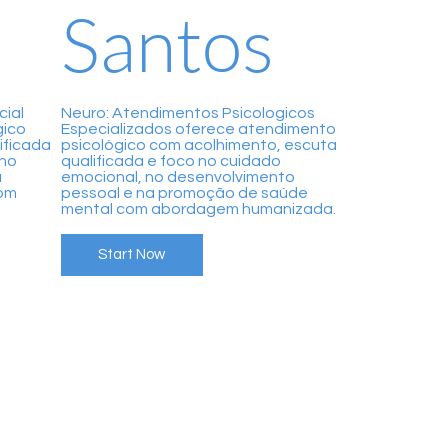
Santos
cial
Neuro: Atendimentos Psicologicos
gico
Especializados oferece atendimento
ificada
psicológico com acolhimento, escuta
 no
qualificada e foco no cuidado
a
emocional, no desenvolvimento
om
pessoal e na promoção de saúde
mental com abordagem humanizada.
Start Now