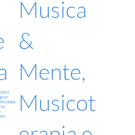
Musica
e
&
a
Mente,
Musicot
eira
gico
ificada
 no
a
om
erapia e