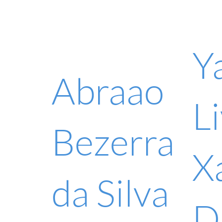
Y
Abraao
Li
Bezerra
X
da Silva
D