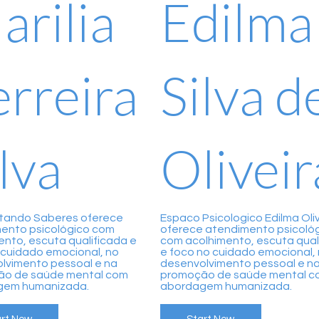
arilia
Edilma
erreira
Silva d
lva
Oliveir
tando Saberes oferece
Espaco Psicologico Edilma Oliv
ento psicológico com
oferece atendimento psicoló
ento, escuta qualificada e
com acolhimento, escuta qual
 cuidado emocional, no
e foco no cuidado emocional,
lvimento pessoal e na
desenvolvimento pessoal e n
ão de saúde mental com
promoção de saúde mental c
gem humanizada.
abordagem humanizada.