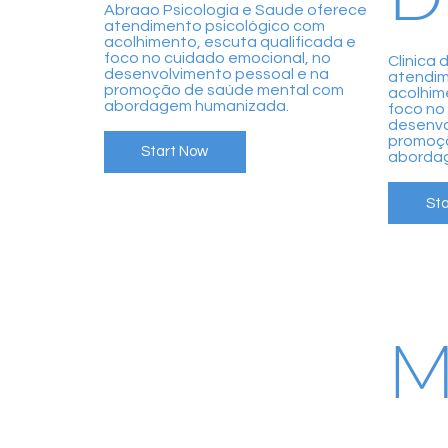
Abraao Psicologia e Saude oferece
atendimento psicológico com
acolhimento, escuta qualificada e
foco no cuidado emocional, no
Clinica 
desenvolvimento pessoal e na
atendim
promoção de saúde mental com
acolhim
abordagem humanizada.
foco no
desenvo
promoç
Start Now
aborda
St
M