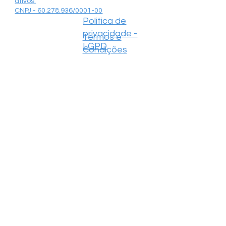
ativos.
CNPJ - 60.278.936/0001-00
Politica de
privacidade -
Termos e
LGPD
Condições