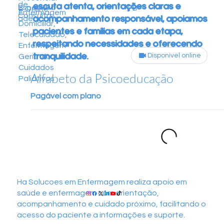
de
escuta atenta, orientações claras e
Especialid
PB
e Online
Enfermagem
Consulta
acompanhamento responsável, apoiamos
ade
Domiciliar,
pacientes e famílias em cada etapa,
Telecuidado,
respeitando necessidades e oferecendo
Enfermagem
tranquilidade.
Disponível online
Geriátrica,
Cuidados
Alfabeto da Psicoeducação
Paliativos
Pagável com plano
Ha Solucoes em Enfermagem realiza apoio em
saúde e enfermagem com orientação,
acompanhamento e cuidado próximo, facilitando o
acesso do paciente a informações e suporte.