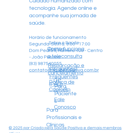
Cuidado humanizado com
tecnologia. Agende online e
acompanhe sua jornada de
saúde.
Horário de funcionamento
Sobre a Saúde
Segunda-Sexta: 9:00 - 17:00
Como funciona
Positiva
Dom Pedro II, número 100 - Centro
a teleconsulta
- João Pessoa
(83) 987540055
Remarcação e
Central
Perguntas
contato@saudepositiva.com.br
cancelamento
Frequentes
de
Política de
(FAQ)
Para
ajuda
Cookies
Paciente
Fale
s
Conosco
Para
Profissionais e
Clínicas
© 2025 por Criado pela Saúde Positiva e demais membros