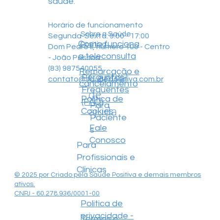
saúde.
Horário de funcionamento
Sobre a Saúde
Segunda-Sexta: 9:00 - 17:00
Como funciona
Positiva
Dom Pedro II, número 100 - Centro
a teleconsulta
- João Pessoa
(83) 987540055
Remarcação e
Central
Perguntas
contato@saudepositiva.com.br
cancelamento
Frequentes
de
Política de
(FAQ)
Para
ajuda
Cookies
Paciente
Fale
s
Conosco
Para
Profissionais e
Clínicas
© 2025 por Criado pela Saúde Positiva e demais membros
ativos.
CNPJ - 60.278.936/0001-00
Politica de
privacidade -
Termos e