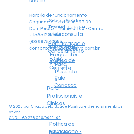
saúde.
Horário de funcionamento
Sobre a Saúde
Segunda-Sexta: 9:00 - 17:00
Como funciona
Positiva
Dom Pedro II, número 100 - Centro
a teleconsulta
- João Pessoa
(83) 987540055
Remarcação e
Central
Perguntas
contato@saudepositiva.com.br
cancelamento
Frequentes
de
Política de
(FAQ)
Para
ajuda
Cookies
Paciente
Fale
s
Conosco
Para
Profissionais e
Clínicas
© 2025 por Criado pela Saúde Positiva e demais membros
ativos.
CNPJ - 60.278.936/0001-00
Politica de
privacidade -
Termos e