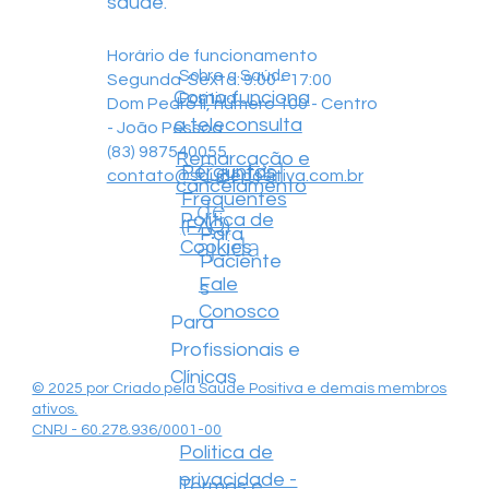
saúde.
Horário de funcionamento
Sobre a Saúde
Segunda-Sexta: 9:00 - 17:00
Como funciona
Positiva
Dom Pedro II, número 100 - Centro
a teleconsulta
- João Pessoa
(83) 987540055
Remarcação e
Central
Perguntas
contato@saudepositiva.com.br
cancelamento
Frequentes
de
Política de
(FAQ)
Para
ajuda
Cookies
Paciente
Fale
s
Conosco
Para
Profissionais e
Clínicas
© 2025 por Criado pela Saúde Positiva e demais membros
ativos.
CNPJ - 60.278.936/0001-00
Politica de
privacidade -
Termos e