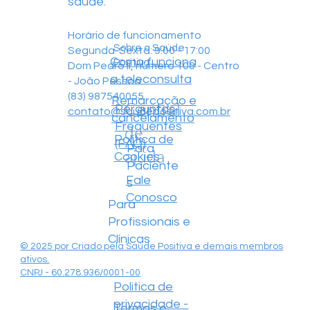
saúde.
Horário de funcionamento
Sobre a Saúde
Segunda-Sexta: 9:00 - 17:00
Como funciona
Positiva
Dom Pedro II, número 100 - Centro
a teleconsulta
- João Pessoa
(83) 987540055
Remarcação e
Central
Perguntas
contato@saudepositiva.com.br
cancelamento
Frequentes
de
Política de
(FAQ)
Para
ajuda
Cookies
Paciente
Fale
s
Conosco
Para
Profissionais e
Clínicas
© 2025 por Criado pela Saúde Positiva e demais membros
ativos.
CNPJ - 60.278.936/0001-00
Politica de
privacidade -
Termos e