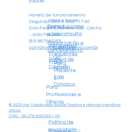
saúde.
Horário de funcionamento
Sobre a Saúde
Segunda-Sexta: 9:00 - 17:00
Como funciona
Positiva
Dom Pedro II, número 100 - Centro
a teleconsulta
- João Pessoa
(83) 987540055
Remarcação e
Central
Perguntas
contato@saudepositiva.com.br
cancelamento
Frequentes
de
Política de
(FAQ)
Para
ajuda
Cookies
Paciente
Fale
s
Conosco
Para
Profissionais e
Clínicas
© 2025 por Criado pela Saúde Positiva e demais membros
ativos.
CNPJ - 60.278.936/0001-00
Politica de
privacidade -
Termos e