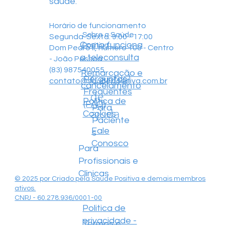
saúde.
Horário de funcionamento
Sobre a Saúde
Segunda-Sexta: 9:00 - 17:00
Como funciona
Positiva
Dom Pedro II, número 100 - Centro
a teleconsulta
- João Pessoa
(83) 987540055
Remarcação e
Central
Perguntas
contato@saudepositiva.com.br
cancelamento
Frequentes
de
Política de
(FAQ)
Para
ajuda
Cookies
Paciente
Fale
s
Conosco
Para
Profissionais e
Clínicas
© 2025 por Criado pela Saúde Positiva e demais membros
ativos.
CNPJ - 60.278.936/0001-00
Politica de
privacidade -
Termos e