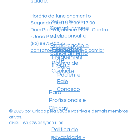
saúde.
Horário de funcionamento
Sobre a Saúde
Segunda-Sexta: 9:00 - 17:00
Como funciona
Positiva
Dom Pedro II, número 100 - Centro
a teleconsulta
- João Pessoa
(83) 987540055
Remarcação e
Central
Perguntas
contato@saudepositiva.com.br
cancelamento
Frequentes
de
Política de
(FAQ)
Para
ajuda
Cookies
Paciente
Fale
s
Conosco
Para
Profissionais e
Clínicas
© 2025 por Criado pela Saúde Positiva e demais membros
ativos.
CNPJ - 60.278.936/0001-00
Politica de
privacidade -
Termos e