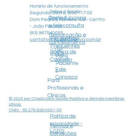
Horário de funcionamento
Sobre a Saúde
Segunda-Sexta: 9:00 - 17:00
Como funciona
Positiva
Dom Pedro II, número 100 - Centro
a teleconsulta
- João Pessoa
(83) 987540055
Remarcação e
Central
Perguntas
contato@saudepositiva.com.br
cancelamento
Frequentes
de
Política de
(FAQ)
Para
ajuda
Cookies
Paciente
Fale
s
Conosco
Para
Profissionais e
Clínicas
© 2025 por Criado pela Saúde Positiva e demais membros
ativos.
CNPJ - 60.278.936/0001-00
Politica de
privacidade -
Termos e
LGPD
Condições