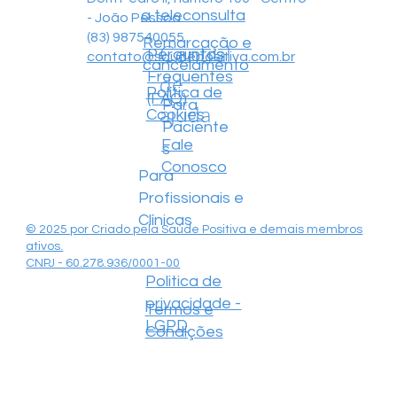
a teleconsulta
- João Pessoa
(83) 987540055
Remarcação e
Central
Perguntas
contato@saudepositiva.com.br
cancelamento
Frequentes
de
Política de
(FAQ)
Para
ajuda
Cookies
Paciente
Fale
s
Conosco
Para
Profissionais e
Clínicas
© 2025 por Criado pela Saúde Positiva e demais membros
ativos.
CNPJ - 60.278.936/0001-00
Politica de
privacidade -
Termos e
LGPD
Condições