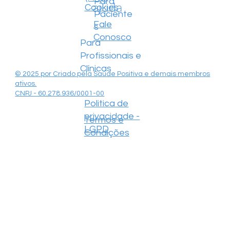
Para
ajuda
Cookies
Paciente
Fale
s
Conosco
Para
Profissionais e
Clínicas
© 2025 por Criado pela Saúde Positiva e demais membros
ativos.
CNPJ - 60.278.936/0001-00
Politica de
privacidade -
Termos e
LGPD
Condições