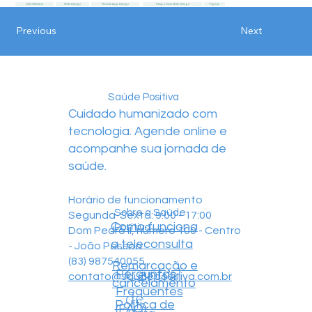
User Interface
Web Design
Mobile App Design
Responsive Web Design
Figma
Next
Previous
Saúde Positiva
Cuidado humanizado com
tecnologia. Agende online e
acompanhe sua jornada de
saúde.
Horário de funcionamento
Sobre a Saúde
Segunda-Sexta: 9:00 - 17:00
Como funciona
Positiva
Dom Pedro II, número 100 - Centro
a teleconsulta
- João Pessoa
(83) 987540055
Remarcação e
Central
Perguntas
contato@saudepositiva.com.br
cancelamento
Frequentes
de
Política de
(FAQ)