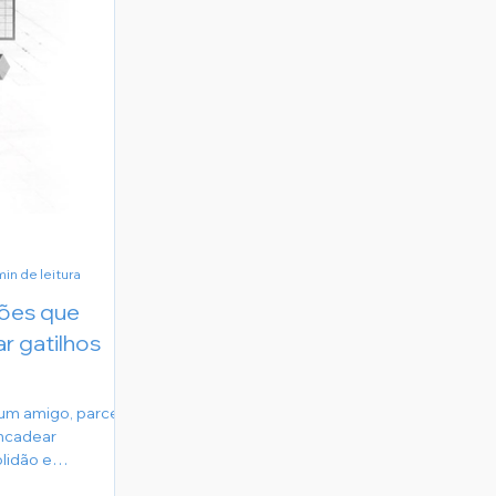
min de leitura
ções que
 gatilhos
 um amigo, parceiro
ncadear
lidão e