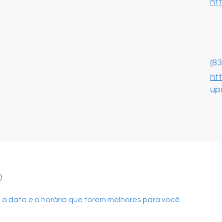
ht
(8
ht
up
o
 a data e o horário que forem melhores para você.