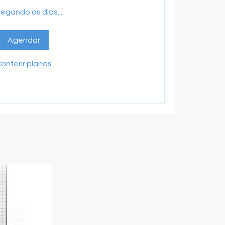
egando os dias...
Agendar
onferir planos