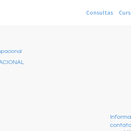
Consultas
Curs
upacional
ACIONAL
Inform
contat