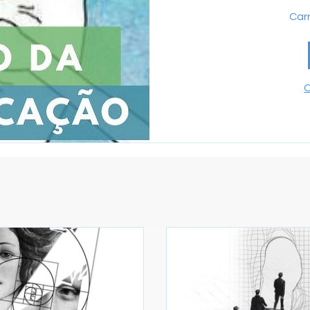
Carr
C