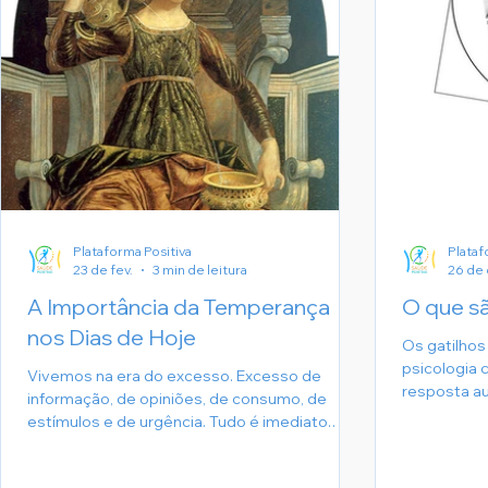
Plataforma Positiva
Plataf
23 de fev.
3 min de leitura
26 de 
A Importância da Temperança
O que sã
nos Dias de Hoje
Os gatilhos
psicologia 
Vivemos na era do excesso. Excesso de
resposta a
informação, de opiniões, de consumo, de
está progr
estímulos e de urgência. Tudo é imediato.
eventos ou 
Tudo é para agora. Nesse cenário acelerado, a
respostas 
temperança deixou de ser apenas uma
negativas e