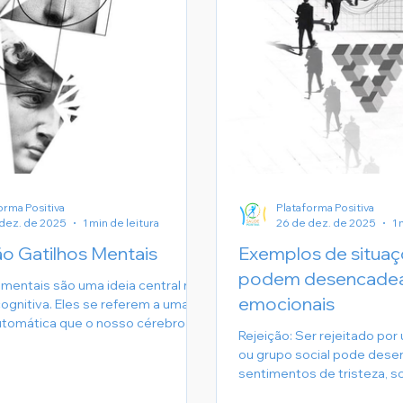
orma Positiva
Plataforma Positiva
dez. de 2025
1 min de leitura
26 de dez. de 2025
1 
o Gatilhos Mentais
Exemplos de situa
podem desencadear
 mentais são uma ideia central na
emocionais
cognitiva. Eles se referem a uma
utomática que o nosso cérebro
Rejeição: Ser rejeitado por
amado para ter em face de
ou grupo social pode dese
situações específicas. Essas
sentimentos de tristeza, so
podem ser tanto positivas quanto
inadequação
 são geralmente intensas e