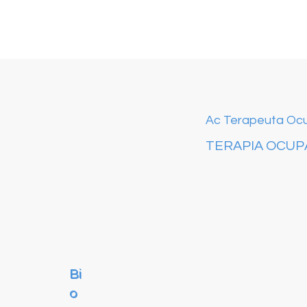
Ac Terapeuta Oc
TERAPIA OCUP
Bi
Bi
o
o