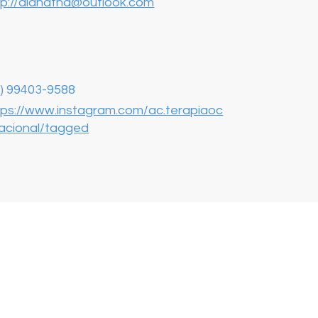
tp://alanatha@outlook.com
3) 99403-9588
tps://www.instagram.com/ac.terapiaoc
acional/tagged