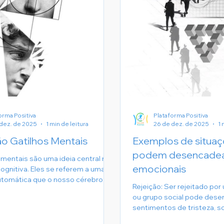
orma Positiva
Plataforma Positiva
dez. de 2025
1 min de leitura
26 de dez. de 2025
1 
o Gatilhos Mentais
Exemplos de situa
podem desencadear
 mentais são uma ideia central na
emocionais
cognitiva. Eles se referem a uma
utomática que o nosso cérebro
Rejeição: Ser rejeitado por
amado para ter em face de
ou grupo social pode dese
situações específicas. Essas
sentimentos de tristeza, so
podem ser tanto positivas quanto
inadequação
 são geralmente intensas e