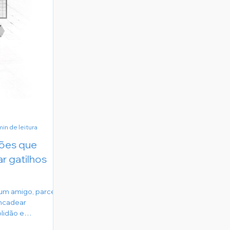
min de leitura
ções que
 gatilhos
 um amigo, parceiro
ncadear
lidão e