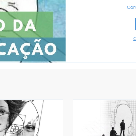
Carr
C