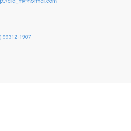
tp://cila_m@hotmail.com
3) 99312-1907