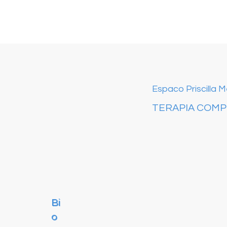
Espaco Priscilla 
TERAPIA COM
Bi
Bi
o
o