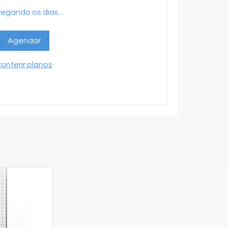
egando os dias...
Agendar
onferir planos