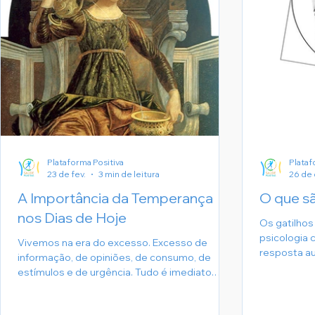
Plataforma Positiva
Plataf
23 de fev.
3 min de leitura
26 de 
A Importância da Temperança
O que sã
nos Dias de Hoje
Os gatilhos
psicologia 
Vivemos na era do excesso. Excesso de
resposta a
informação, de opiniões, de consumo, de
está progr
estímulos e de urgência. Tudo é imediato.
eventos ou 
Tudo é para agora. Nesse cenário acelerado, a
respostas 
temperança deixou de ser apenas uma
negativas e