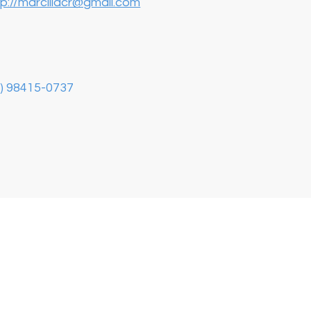
tp://marciliacr@gmail.com
1) 98415-0737