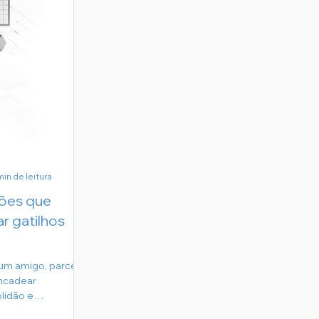
min de leitura
ções que
 gatilhos
 um amigo, parceiro
ncadear
lidão e