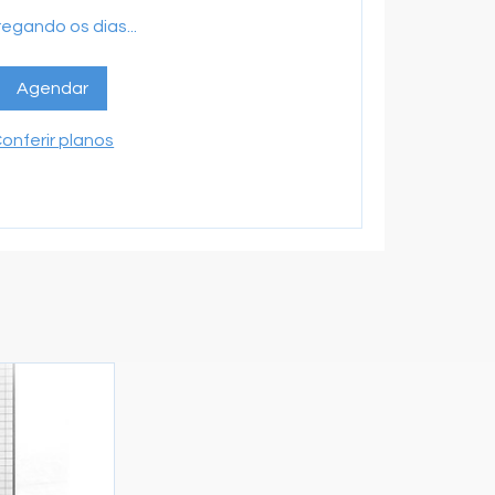
egando os dias...
Agendar
onferir planos