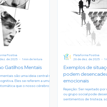
orma Positiva
Plataforma Positiva
dez. de 2025
1 min de leitura
26 de dez. de 2025
1 
o Gatilhos Mentais
Exemplos de situa
podem desencadear
 mentais são uma ideia central na
emocionais
cognitiva. Eles se referem a uma
utomática que o nosso cérebro
Rejeição: Ser rejeitado por
amado para ter em face de
ou grupo social pode dese
situações específicas. Essas
sentimentos de tristeza, so
podem ser tanto positivas quanto
inadequação
 são geralmente intensas e