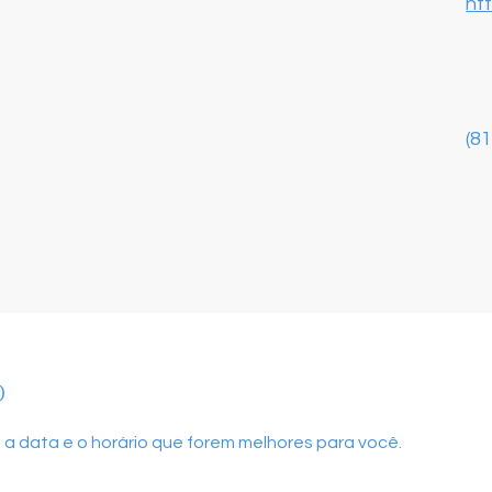
ht
(8
o
 a data e o horário que forem melhores para você.