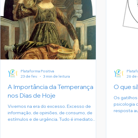
Plataforma Positiva
Plataf
23 de fev.
3 min de leitura
26 de 
A Importância da Temperança
O que sã
nos Dias de Hoje
Os gatilhos
psicologia 
Vivemos na era do excesso. Excesso de
resposta a
informação, de opiniões, de consumo, de
está progr
estímulos e de urgência. Tudo é imediato.
eventos ou 
Tudo é para agora. Nesse cenário acelerado, a
respostas 
temperança deixou de ser apenas uma
negativas e