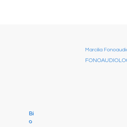
Marcilia Fonoaudi
FONOAUDIOLO
Bi
Bi
o
o