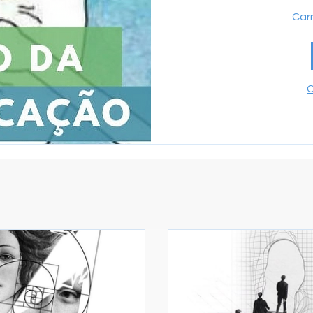
Carr
C