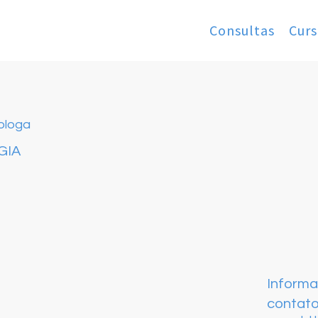
Consultas
Curs
ologa
GIA
Inform
contat