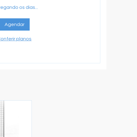
egando os dias...
Agendar
onferir planos