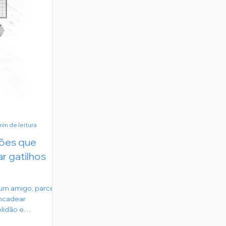
min de leitura
ções que
 gatilhos
 um amigo, parceiro
ncadear
lidão e