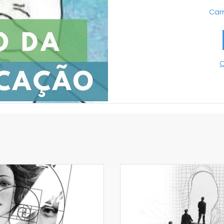
Carr
C