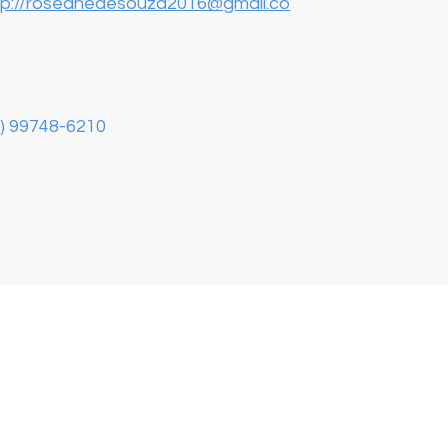
tp://roseanedesouza2016@gmail.co
4) 99748-6210