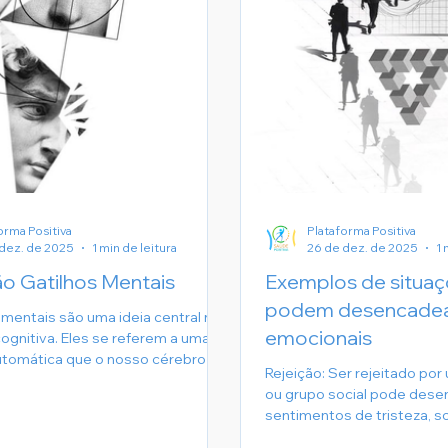
orma Positiva
Plataforma Positiva
dez. de 2025
1 min de leitura
26 de dez. de 2025
1 
o Gatilhos Mentais
Exemplos de situa
podem desencadear
 mentais são uma ideia central na
emocionais
cognitiva. Eles se referem a uma
utomática que o nosso cérebro
Rejeição: Ser rejeitado por
amado para ter em face de
ou grupo social pode dese
situações específicas. Essas
sentimentos de tristeza, so
podem ser tanto positivas quanto
inadequação
 são geralmente intensas e