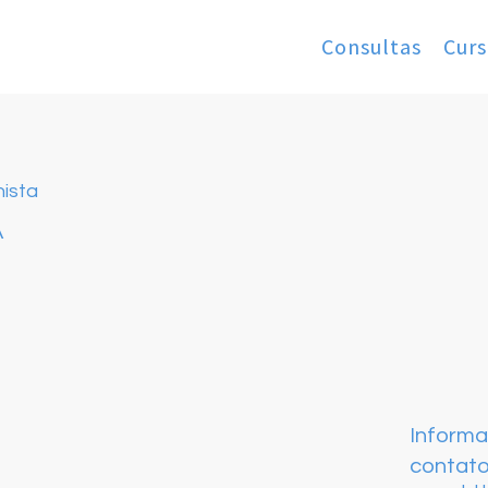
Consultas
Curs
nista
A
Inform
contat