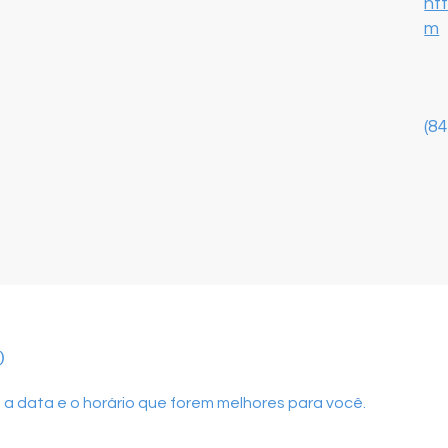
ht
m
(8
o
 a data e o horário que forem melhores para você.