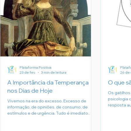
Plataforma Positiva
Plataf
23 de fev.
3 min de leitura
26 de 
A Importância da Temperança
O que sã
nos Dias de Hoje
Os gatilhos
psicologia 
Vivemos na era do excesso. Excesso de
resposta a
informação, de opiniões, de consumo, de
está progr
estímulos e de urgência. Tudo é imediato.
eventos ou 
Tudo é para agora. Nesse cenário acelerado, a
respostas 
temperança deixou de ser apenas uma
negativas e