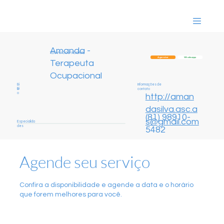
Amanda -
TERAPIA OCUPACIONAL
Whatsapp
Agendar
Terapeuta
Ocupacional
Informações de
Bi
Bi
contato
o
o
http://aman
dasilva.asc.a
(81) 98910-
s@gmail.com
Especialida
des
5482
Agende seu serviço
Confira a disponibilidade e agende a data e o horário
que forem melhores para você.