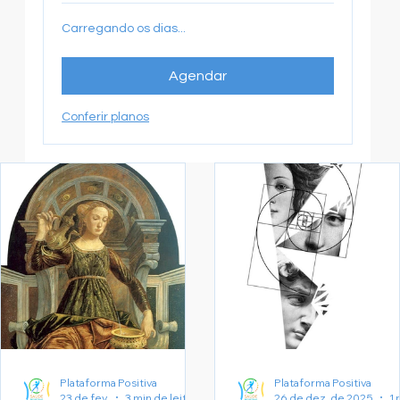
Carregando os dias...
Agendar
Conferir planos
Plataforma Positiva
Plataforma Positiva
23 de fev.
3 min de leitura
26 de dez. de 2025