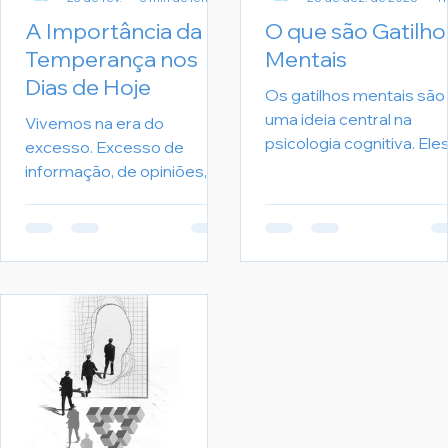
A Importância da
O que são Gatilho
Temperança nos
Mentais
Dias de Hoje
Os gatilhos mentais são
uma ideia central na
Vivemos na era do
psicologia cognitiva. Ele
excesso. Excesso de
se referem a uma respo
informação, de opiniões, de
automática que o nosso
consumo, de estímulos e
cérebro está programa
de urgência. Tudo é
para ter em face de
imediato. Tudo é para
eventos ou situações
agora. Nesse cenário
específicas. Essas
acelerado, a temperança
respostas podem ser
deixou de ser apenas uma
tanto positivas quanto
virtude filosófica antiga e
negativas e são
se tornou uma habilidade
geralmente intensas e
essencial para quem
marcantes.
deseja viver com equilíbrio,
clareza e propósito. A