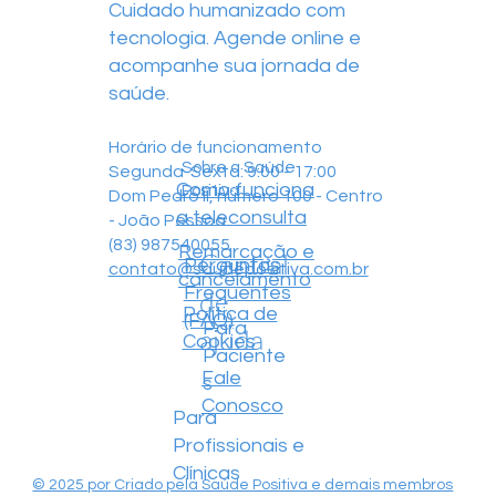
Cuidado humanizado com
tecnologia. Agende online e
acompanhe sua jornada de
saúde.
Horário de funcionamento
Sobre a Saúde
Segunda-Sexta: 9:00 - 17:00
Como funciona
Positiva
Dom Pedro II, número 100 - Centro
a teleconsulta
- João Pessoa
(83) 987540055
Remarcação e
Central
Perguntas
contato@saudepositiva.com.br
cancelamento
Frequentes
de
Política de
(FAQ)
Para
ajuda
Cookies
Paciente
Fale
s
Conosco
Para
Profissionais e
Clínicas
© 2025 por Criado pela Saúde Positiva e demais membros