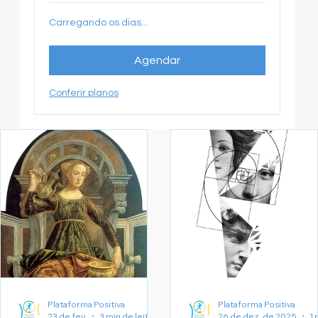
Carregando os dias...
Agendar
Conferir planos
Plataforma Positiva
Plataforma Positiva
23 de fev.
3 min de leitura
26 de dez. de 2025