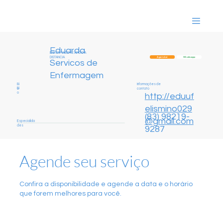
Eduarda
ENFERMAGEM E APOIO A
DISTANCIA
Whatsapp
Agendar
Servicos de
Enfermagem
Informações de
Bi
Bi
contato
o
o
http://eduuf
elismino029
(83) 98219-
@gmail.com
Especialida
des
9287
Agende seu serviço
Confira a disponibilidade e agende a data e o horário
que forem melhores para você.