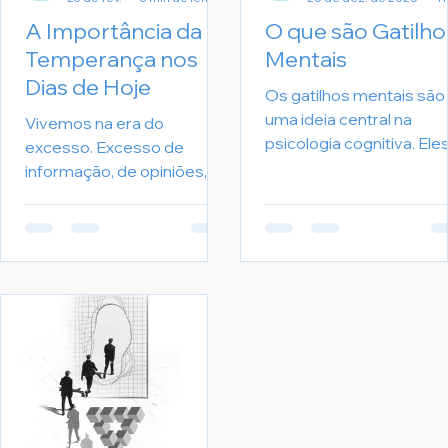
A Importância da
O que são Gatilho
Temperança nos
Mentais
Dias de Hoje
Os gatilhos mentais são
uma ideia central na
Vivemos na era do
psicologia cognitiva. Ele
excesso. Excesso de
se referem a uma respo
informação, de opiniões, de
automática que o nosso
consumo, de estímulos e
cérebro está programa
de urgência. Tudo é
para ter em face de
imediato. Tudo é para
eventos ou situações
agora. Nesse cenário
específicas. Essas
acelerado, a temperança
respostas podem ser
deixou de ser apenas uma
tanto positivas quanto
virtude filosófica antiga e
negativas e são
se tornou uma habilidade
geralmente intensas e
essencial para quem
marcantes.
deseja viver com equilíbrio,
clareza e propósito. A