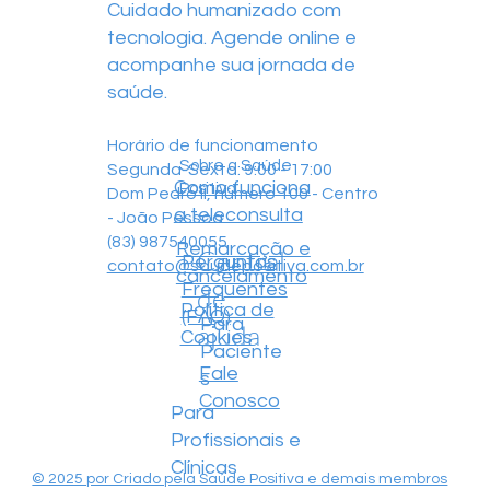
Cuidado humanizado com
tecnologia. Agende online e
acompanhe sua jornada de
saúde.
Horário de funcionamento
Sobre a Saúde
Segunda-Sexta: 9:00 - 17:00
Como funciona
Positiva
Dom Pedro II, número 100 - Centro
a teleconsulta
- João Pessoa
(83) 987540055
Remarcação e
Central
Perguntas
contato@saudepositiva.com.br
cancelamento
Frequentes
de
Política de
(FAQ)
Para
ajuda
Cookies
Paciente
Fale
s
Conosco
Para
Profissionais e
Clínicas
© 2025 por Criado pela Saúde Positiva e demais membros