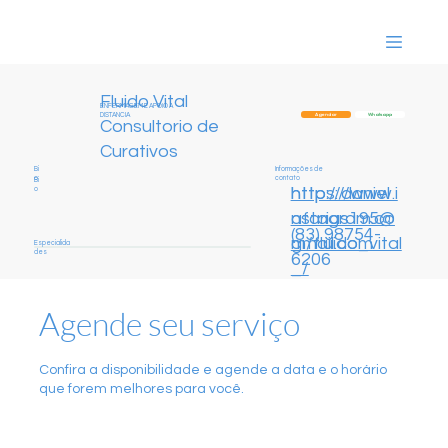
Fluido Vital
ENFERMAGEM E APOIO A
DISTANCIA
Whatsapp
Agendar
Consultorio de
Curativos
Informações de
Bi
contato
o
Bi
http://daniel
https://www.i
o
afarias195@
nstagram.co
(83) 98754-
gmail.com
m/fluido_vital
Especialida
des
6206
_/
Agende seu serviço
Confira a disponibilidade e agende a data e o horário
que forem melhores para você.