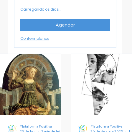
Carregando os dias...
Agendar
Conferir planos
Plataforma Positiva
Plataforma Positiva
23 de fev.
3 min de leitura
26 de dez. de 2025