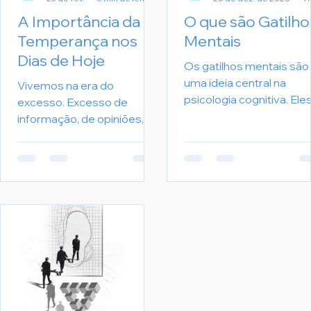
A Importância da
O que são Gatilho
Temperança nos
Mentais
Dias de Hoje
Os gatilhos mentais são
uma ideia central na
Vivemos na era do
psicologia cognitiva. Ele
excesso. Excesso de
se referem a uma respo
informação, de opiniões, de
automática que o nosso
consumo, de estímulos e
cérebro está programa
de urgência. Tudo é
para ter em face de
imediato. Tudo é para
eventos ou situações
agora. Nesse cenário
específicas. Essas
acelerado, a temperança
respostas podem ser
deixou de ser apenas uma
tanto positivas quanto
virtude filosófica antiga e
negativas e são
se tornou uma habilidade
geralmente intensas e
essencial para quem
marcantes.
deseja viver com equilíbrio,
clareza e propósito. A