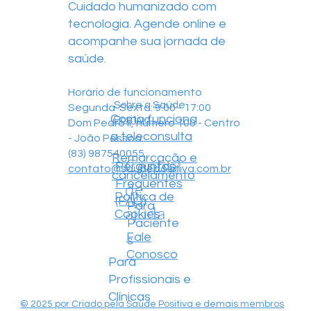
Cuidado humanizado com
tecnologia. Agende online e
acompanhe sua jornada de
saúde.
Horário de funcionamento
Sobre a Saúde
Segunda-Sexta: 9:00 - 17:00
Como funciona
Positiva
Dom Pedro II, número 100 - Centro
a teleconsulta
- João Pessoa
(83) 987540055
Remarcação e
Central
Perguntas
contato@saudepositiva.com.br
cancelamento
Frequentes
de
Política de
(FAQ)
Para
ajuda
Cookies
Paciente
Fale
s
Conosco
Para
Profissionais e
Clínicas
© 2025 por Criado pela Saúde Positiva e demais membros