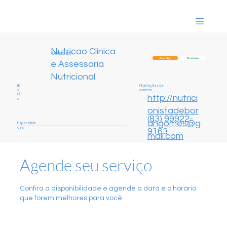
Nutricao Clinica
NUTRICIONISTA
Whatsapp
Agendar
e Assessoria
Nutricional
Informações de
Bi
contato
o
Bi
http://nutrici
o
onistadebor
(83) 99922-
ahgomes@g
Especialida
des
9163
mail.com
Agende seu serviço
Confira a disponibilidade e agende a data e o horário
que forem melhores para você.