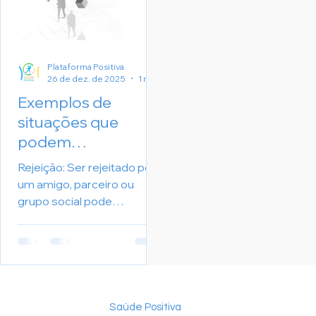
temperança é a
capacidade de agir com
moderação. Não significa
repressão ou frieza.
Plataforma Positiva
Significa equilíbrio. É saber
26 de dez. de 2025
1 min de leitura
a hora de avançar e a hora
Exemplos de
de recuar. É
situações que
podem
desencadear
Rejeição: Ser rejeitado por
gatilhos emocionais
um amigo, parceiro ou
grupo social pode
desencadear sentimentos
de tristeza, solidão e
inadequação
Saúde Positiva