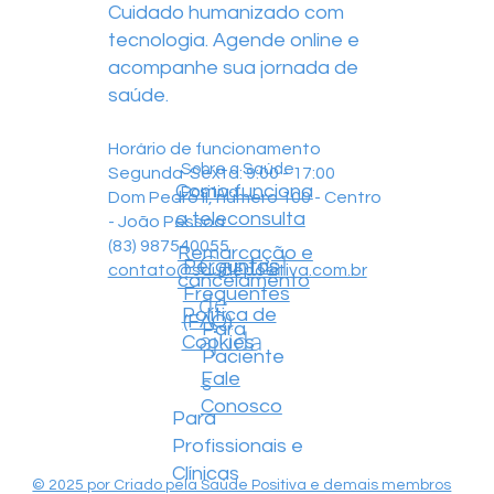
Cuidado humanizado com
tecnologia. Agende online e
acompanhe sua jornada de
saúde.
Horário de funcionamento
Sobre a Saúde
Segunda-Sexta: 9:00 - 17:00
Como funciona
Positiva
Dom Pedro II, número 100 - Centro
a teleconsulta
- João Pessoa
(83) 987540055
Remarcação e
Central
Perguntas
contato@saudepositiva.com.br
cancelamento
Frequentes
de
Política de
(FAQ)
Para
ajuda
Cookies
Paciente
Fale
s
Conosco
Para
Profissionais e
Clínicas
© 2025 por Criado pela Saúde Positiva e demais membros