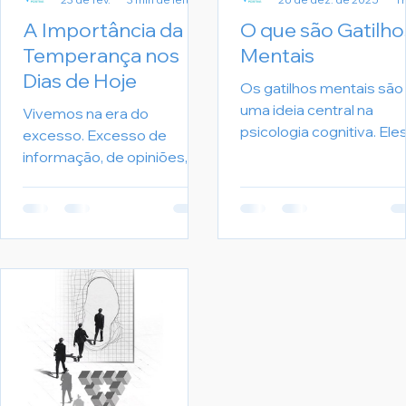
A Importância da
O que são Gatilho
Temperança nos
Mentais
Dias de Hoje
Os gatilhos mentais são
uma ideia central na
Vivemos na era do
psicologia cognitiva. Ele
excesso. Excesso de
se referem a uma respo
informação, de opiniões, de
automática que o nosso
consumo, de estímulos e
cérebro está programa
de urgência. Tudo é
para ter em face de
imediato. Tudo é para
eventos ou situações
agora. Nesse cenário
específicas. Essas
acelerado, a temperança
respostas podem ser
deixou de ser apenas uma
tanto positivas quanto
virtude filosófica antiga e
negativas e são
se tornou uma habilidade
geralmente intensas e
essencial para quem
marcantes.
deseja viver com equilíbrio,
clareza e propósito. A