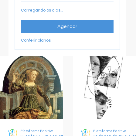
Carregando os dias...
Agendar
Conferir planos
Plataforma Positiva
Plataforma Positiva
23 de fev.
3 min de leitura
26 de dez. de 2025