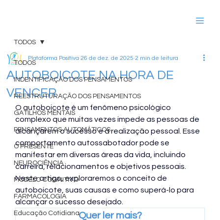
TODOS
Plataforma Positiva
26 de dez. de 2025
2 min de leitura
TODOS
AUTOBOICOTE NA HORA DE
INDENTIFICAÇÃO DOS PENSAMENTOS
VENCER
REESTRUTURAÇÃO DOS PENSAMENTOS
O autoboicote é um fenômeno psicológico 
GATILHOS MENTAIS
complexo que muitas vezes impede as pessoas de 
PENSAMENTOS AUTOMÁTICOS
alcançarem o sucesso e a realização pessoal. Esse 
comportamento autossabotador pode se 
O PRESENTE
manifestar em diversas áreas da vida, incluindo 
NEUROCIÊNCIA
carreira, relacionamentos e objetivos pessoais. 
Neste artigo, exploraremos o conceito de 
MODELO COGNITIVO
autoboicote, suas causas e como superá-lo para 
FARMACOLOGIA
alcançar o sucesso desejado.
Educação Cotidiana
Quer ler mais?